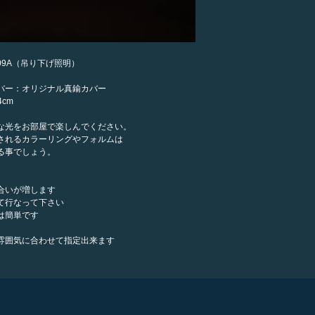
09A（吊り下げ照明）
バー：オリジナル真鍮カバー
cm
な光をお部屋で楽しんでください。
されるカラーリングやフォルムは
る事でしょう。
合いが増します
て行なって下さい
は簡単です
雰囲気に合わせて指定出来ます