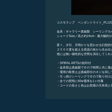
コスモランプ ペンダントライト_PL12
金具：ギャラリー真鍮製 シーリングカ
シェードSize／高さ約24cm・最大幅約14
星々、夕日、月明かりを思わせる幻想的
２５００度を超える高温の炎から生み出
他には無い個性的な空間を演出してくれ
・SPIRAL ARTSの刻印付
・金具部は真鍮製ですので時間と共に風
・電球の取替えは真鍮部分のネジを回し
・引っ掛けシーリングですので取り付け
・全ての照明に60w電球を1ヶ付属
・コードの長さと色はお部屋の天井高と