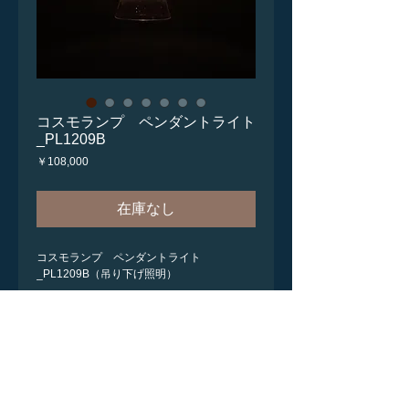
コスモランプ ペンダントライト
_PL1209B
価
￥108,000
格
在庫なし
コスモランプ ペンダントライト
_PL1209B（吊り下げ照明）
金具：ギャラリー真鍮製 シーリングカバ
ー：オリジナル真鍮カバー
シェードSize／高さ約20cm・最大幅約13cm
星々、夕日、月明かりを思わせる幻想的な光
をお部屋で楽しんでください。
２５００度を超える高温の炎から生み出され