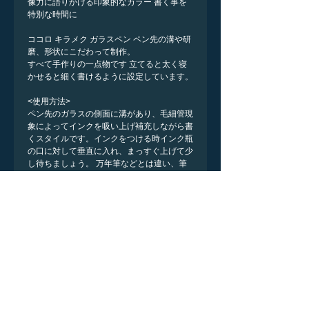
像力に語りかける印象的なカラー 書く事を
特別な時間に
ココロ キラメク ガラスペン ペン先の溝や研
磨、形状にこだわって制作。
すべて手作りの一点物です 立てると太く寝
かせると細く書けるように設定しています。
<使用方法>
ペン先のガラスの側面に溝があり、毛細管現
象によってインクを吸い上げ補充しながら書
くスタイルです。インクをつける時インク瓶
の口に対して垂直に入れ、まっすぐ上げて少
し待ちましょう。 万年筆などとは違い、筆
圧がほとんど無くインク溝が８本あるのであ
らゆる方向にペン先を走らせることができま
す。
また長く書いても疲れにくく筆跡が滑らで書
き心地抜群です。
一般の金属製のペンと比べてインクの持ちは
よく、一度インクを補充するとハガキ一枚か
ら便箋半枚ほどであれば連続して文字を書き
続ける事が出来ます。