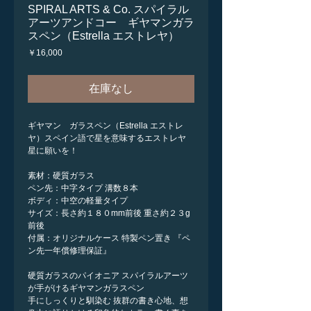
SPIRAL ARTS & Co. スパイラル
アーツアンドコー ギヤマンガラ
スペン（Estrella エストレヤ）
価
￥16,000
格
在庫なし
ギヤマン ガラスペン（Estrella エストレ
ヤ）スペイン語で星を意味するエストレヤ
星に願いを！
素材：硬質ガラス
ペン先：中字タイプ 溝数８本
ボディ：中空の軽量タイプ
サイズ：長さ約１８０mm前後 重さ約２３g
前後
付属：オリジナルケース 特製ペン置き 『ペ
ン先一年償修理保証』
硬質ガラスのパイオニア スパイラルアーツ
が手がけるギヤマンガラスペン
手にしっくりと馴染む 抜群の書き心地、想