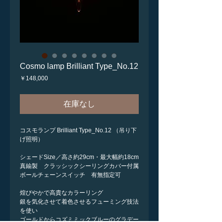
Cosmo lamp Brilliant Type_No.12
価
￥148,000
格
在庫なし
コスモランプ Brilliant Type_No.12 （吊り下
げ照明）
シェードSize／高さ約29cm・最大幅約18cm
真鍮製 クラッシックシーリングカバー付属
ボールチェーンスイッチ 有無指定可
煌びやかで高貴なカラーリング
銀を気化させて着色させるフューミング技法
を使い
ゴールドからコズミミックブルーのグラデー